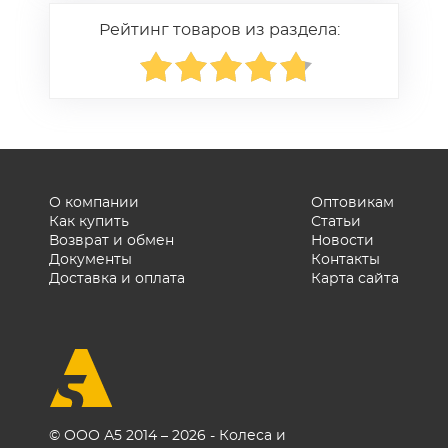
требованиями по отводу
движением убедитесь, что
электричества (серверные,
Рейтинг товаров из раздела:
тормоза отпущены. На
производство электроники)
уклонах удерживайте
выбирайте
тележку ручкой со стороны
токопроводящие серии с
подъёма.
сопротивлением менее 10⁴
Ом или антистатические
колёса с сопротивлением
менее 10⁷ Ом.
О компании
Оптовикам
Как купить
Статьи
Возврат и обмен
Новости
Документы
Контакты
Доставка и оплата
Карта сайта
© ООО А5 2014 – 2026 - Колеса и