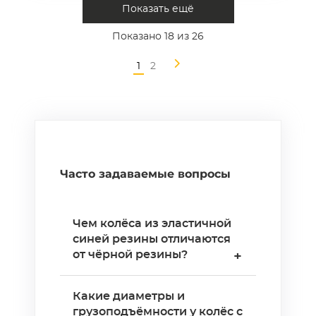
Показать ещё
Показано
18
из 26
1
2
Часто задаваемые вопросы
Чем колёса из эластичной
синей резины отличаются
от чёрной резины?
+
Эластичная синяя резина —
Какие диаметры и
литая резиновая смесь,
грузоподъёмности у колёс с