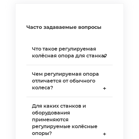
Часто задаваемые вопросы
Что такое регулируемая
колёсная опора для станка?
+
Регулируемая колёсная
Чем регулируемая опора
опора — это два устройства
отличается от обычного
в одном:
колеса?
+
транспортировочное
колесо и винтовая опора с
Обычное колесо только
Для каких станков и
регулировкой высоты.
катится — жёсткой
оборудования
Колесо позволяет
фиксации нет.
применяются
перемещать станок по цеху,
Регулируемая опора
регулируемые колёсные
а винтовой механизм
сочетает перемещение и
опоры?
+
фиксирует его в рабочей