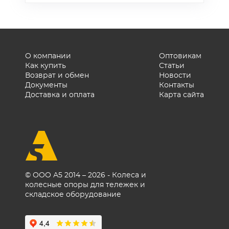
бетоном.
тип соединения
(шарнирное или жёсткое),
наличие
антивибрационного
элемента. Для агрессивных
О компании
Оптовикам
Как купить
Статьи
сред выбирайте опоры из
Возврат и обмен
Новости
нержавеющей стали.
Документы
Контакты
Доставка и оплата
Карта сайта
© ООО А5 2014 – 2026 - Колеса и
колесные опоры для тележек и
складское оборудование