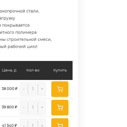
сокопрочной стали,
агрузку
и покрывается
итного полимера
мы строительной смеси,
ный рабочий цикл
Цена, р.
Кол-во
Купить
-
+
38 000 ₽
-
+
39 800 ₽
-
+
41 540 ₽