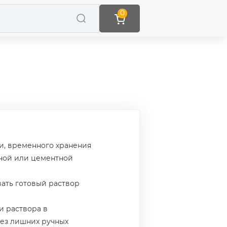
0
чи, временного хранения
нной или цементной
вать готовый раствор
и раствора в
без лишних ручных