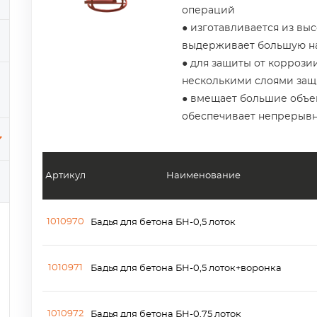
операций
● изготавливается из вы
выдерживает большую н
● для защиты от коррози
несколькими слоями защ
● вмещает большие объе
обеспечивает непрерыв
Артикул
Наименование
1010970
Бадья для бетона БН-0,5 лоток
1010971
Бадья для бетона БН-0,5 лоток+воронка
1010972
Бадья для бетона БН-0,75 лоток