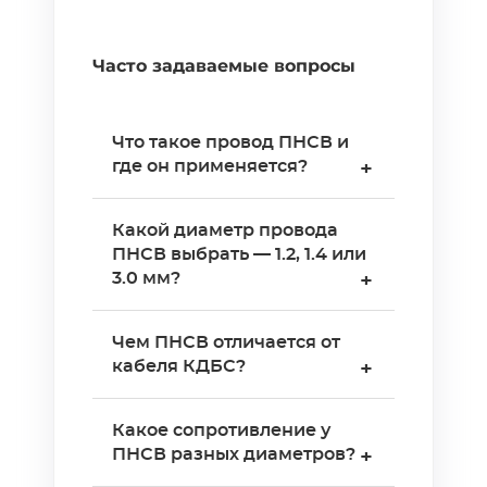
Часто задаваемые вопросы
Что такое провод ПНСВ и
где он применяется?
+
ПНСВ — Провод
Какой диаметр провода
Нагревательный со
ПНСВ выбрать — 1.2, 1.4 или
Стальной жилой в
3.0 мм?
+
Виниловой изоляции. Его
закладывают в тело бетона
ПНСВ 1.2 мм —
Чем ПНСВ отличается от
до заливки и подключают к
универсальный выбор для
кабеля КДБС?
+
понижающему
плит, фундаментов и стен.
трансформатору. Провод
ПНСВ 1.4 мм берут на
ПНСВ работает через
греет бетон изнутри,
Какое сопротивление у
масштабных объектах и при
понижающий
ПНСВ разных диаметров?
позволяя набирать
+
повышенных требованиях к
трансформатор при 55–75 В
прочность при минусовых
механической прочности