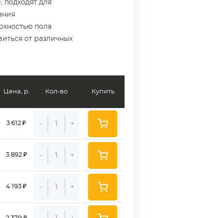
, подходят для
ания
ерхностью пола
виться от различных
Цена, р.
Кол-во
Купить
-
+
3 612 ₽
-
+
3 892 ₽
-
+
4 193 ₽