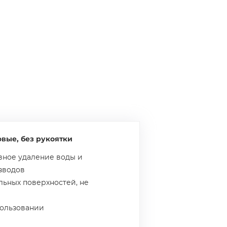
овые, без рукоятки
вное удаление воды и
зводов
льных поверхностей, не
пользовании