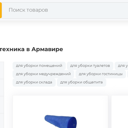
техника в Армавире
для уборки помещений
для уборки туалетов
для 
для уборки медучреждений
для уборки гостиницы
для уборки склада
для уборки общепита