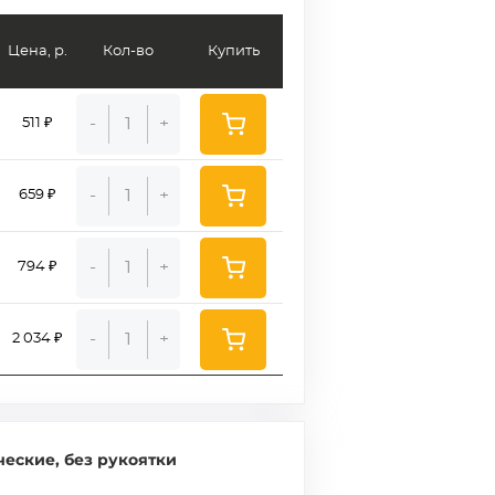
Цена, р.
Кол-во
Купить
-
+
511 ₽
-
+
659 ₽
-
+
794 ₽
-
+
2 034 ₽
ческие, без рукоятки